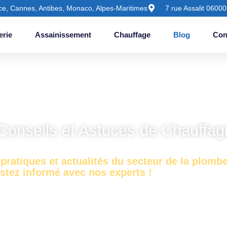
ce, Cannes, Antibes, Monaco, Alpes-Maritimes
7 rue Assalit 06000
erie
Assainissement
Chauffage
Blog
Con
Conseils et Astuces de Chauffagi
pratiques et actualités du secteur de la plombe
stez informé avec nos experts !