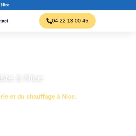
 Nice
04 22 13 00 45
tact
ste à Nice
rie et du chauffage à Nice.