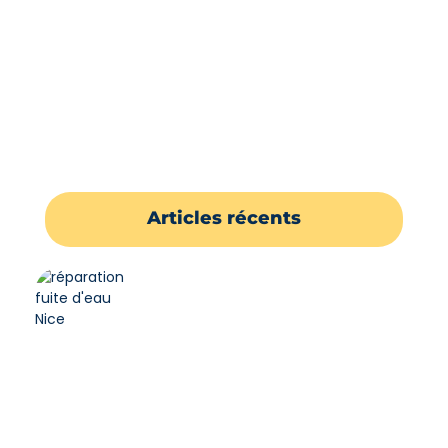
Plomberie
Chauffage
Assainissement
Articles récents
Réparation de Fuite d’eau à Nice:
Interventions Urgentes –
Adsplomberie
24 juillet 2024