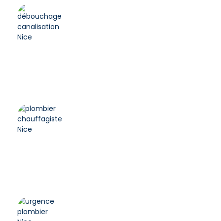
Débouchage canalisation Nice :
Intervention Express –
Adsplomberie
25 juillet 2024
Plombier chauffagiste Nice :
expert à votre service –
Adsplomberie
26 juillet 2024
Urgence plombier Nice :
dépannage rapide 24/7 –