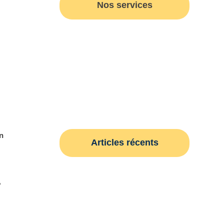
Nos services
Plomberie
Chauffage
Assainissement
en
Articles récents
,
Réparation de Fuite
d’eau à Nice:
Interventions Urgentes –
Adsplomberie