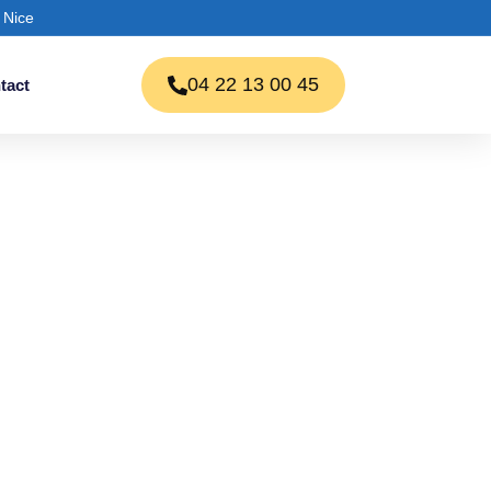
 Nice
04 22 13 00 45
tact
uide