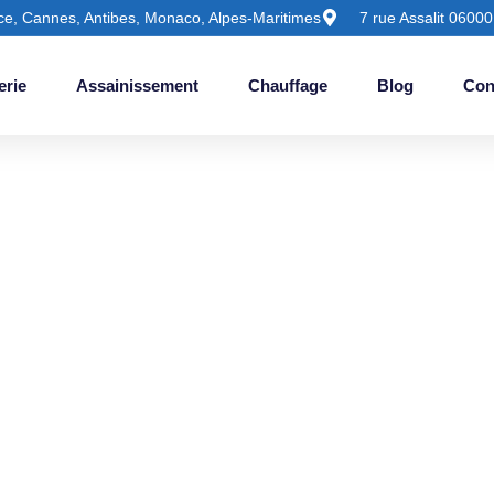
ce, Cannes, Antibes, Monaco, Alpes-Maritimes
7 rue Assalit 06000
erie
Assainissement
Chauffage
Blog
Con
e Chaudière À Nice: G
et – Adsplomberie