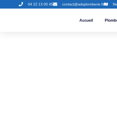
04 22 13 00 45
contact@adsplomberie.fr
Ni
Accueil
Plomb
Entretien D
Compl