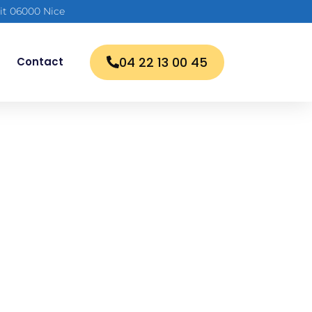
lit 06000 Nice
04 22 13 00 45
Contact
ébouchage