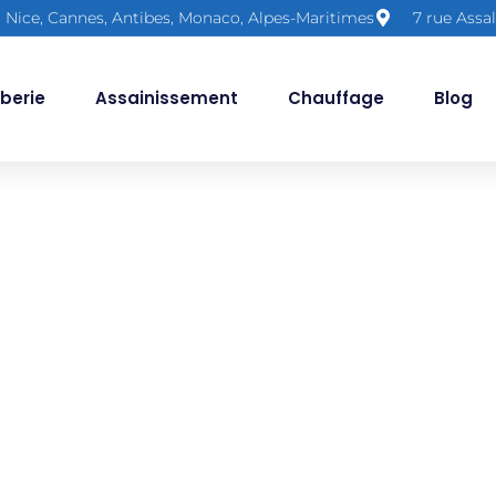
Nice, Cannes, Antibes, Monaco, Alpes-Maritimes
7 rue Assa
berie
Assainissement
Chauffage
Blog
ntreprise de d
analisation