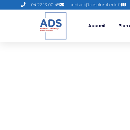
04 22 13 00 45
contact@adsplomberie.fr
Accueil
Plom
Étiquette : E
c