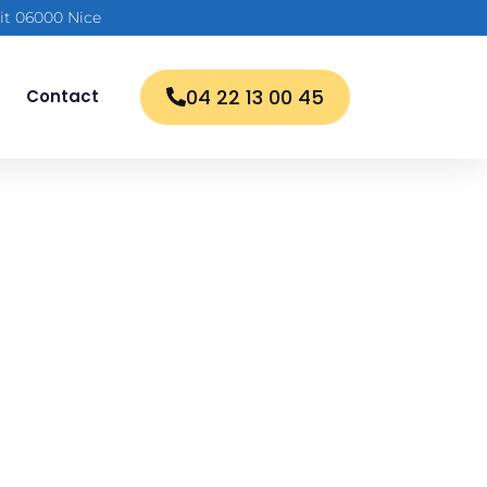
lit 06000 Nice
04 22 13 00 45
Contact
e