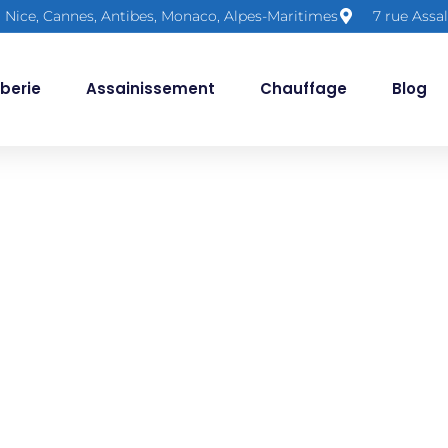
Nice, Cannes, Antibes, Monaco, Alpes-Maritimes
7 rue Assa
berie
Assainissement
Chauffage
Blog
rie : plomberi